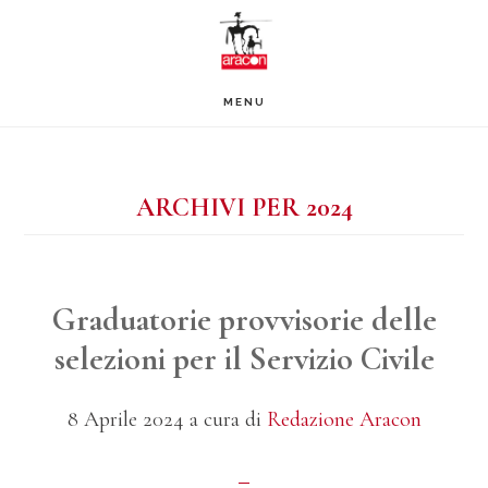
Passa
Passa
al
al
contenuto
piè
MENU
principale
di
pagina
ARCHIVI PER 2024
Graduatorie provvisorie delle
selezioni per il Servizio Civile
8 Aprile 2024
a cura di
Redazione Aracon