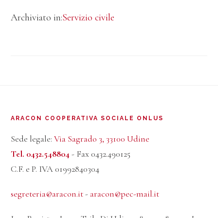
colloqui
Archiviato in:
Servizio civile
di
selezione
per
il
Servizio
Footer
Civile
ARACON COOPERATIVA SOCIALE ONLUS
2024
Sede legale:
Via Sagrado 3, 33100 Udine
Tel. 0432.548804
- Fax 0432.490125
C.F. e P. IVA 01992840304
segreteria@aracon.it
-
aracon@pec-mail.it