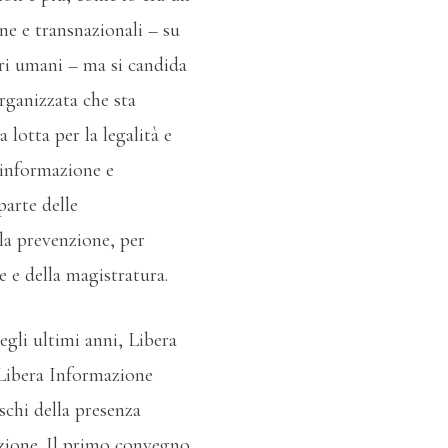
ane e transnazionali – su
eri umani – ma si candida
organizzata che sta
 lotta per la legalità e
 informazione e
parte delle
lla prevenzione, per
e e della magistratura.
negli ultimi anni, Libera
 Libera Informazione
schi della presenza
enzione. Il primo convegno