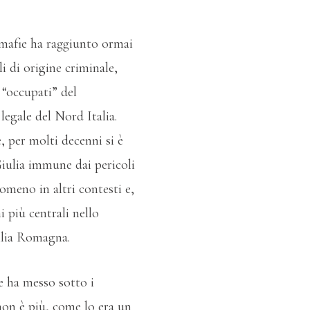
e mafie ha raggiunto ormai
li di origine criminale,
 “occupati” del
legale del Nord Italia.
 per molti decenni si è
Giulia immune dai pericoli
nomeno in altri contesti e,
i più centrali nello
ilia Romagna.
ne ha messo sotto i
 non è più, come lo era un