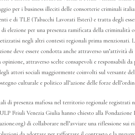
ggio per i business illeciti delle consorterie criminali itali
centi e di TLE (Tabacchi Lavorati Esteri) e tratta degli ess
 di elezione per una presenza ramificata della criminalità 
tizzatisi negli altri contesti regionali prima menzionati. La
uzione deve essere condotta anche attraverso un’attività di
 opinione, attraverso scelte consapevoli e responsabili da 
degli attori sociali maggiormente coinvolti sul versante de
tegno culturale e politico all’azione delle forze dell’ordin
gnali di presenza mafiosa nel territorio regionale registrati 
SIULP Friuli Venezia Giulia hanno chiesto alla Fondazione
ione.org) di collaborare nell’avviare una riflessione sui ri
soluzioni da adottare per rafforzare il contrasto e la prev