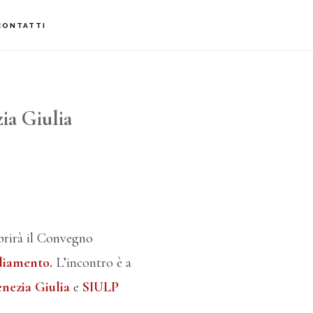
CONTATTI
ia Giulia
aprirà il Convegno
ediamento.
L’incontro è a
enezia Giulia
e
SIULP