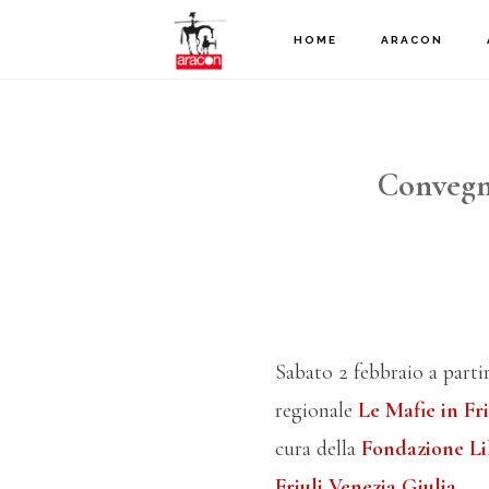
Passa
Passa
HOME
ARACON
al
al
contenuto
piè
principale
di
Convegno
pagina
Sabato 2 febbraio a parti
regionale
Le Mafie in Fri
cura della
Fondazione L
Friuli Venezia Giulia
.