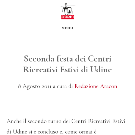
Passa
Passa
al
al
contenuto
piè
MENU
principale
di
pagina
Seconda festa dei Centri
Ricreativi Estivi di Udine
8 Agosto 2011
a cura di
Redazione Aracon
Anche il secondo turno dei Centri Ricreativi Estivi
di Udine si è concluso e, come ormai è