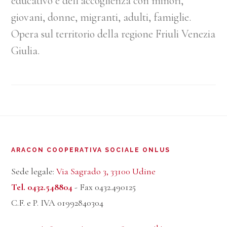
educativo e dell’accoglienza con minori,
giovani, donne, migranti, adulti, famiglie.
Opera sul territorio della regione Friuli Venezia
Giulia.
Footer
ARACON COOPERATIVA SOCIALE ONLUS
Sede legale:
Via Sagrado 3, 33100 Udine
Tel. 0432.548804
- Fax 0432.490125
C.F. e P. IVA 01992840304