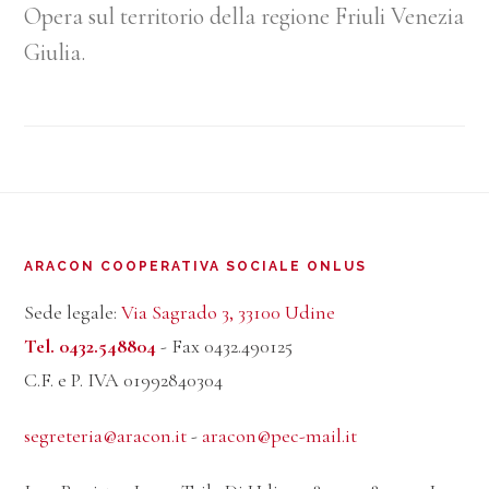
Opera sul territorio della regione Friuli Venezia
Giulia.
Footer
ARACON COOPERATIVA SOCIALE ONLUS
Sede legale:
Via Sagrado 3, 33100 Udine
Tel. 0432.548804
- Fax 0432.490125
C.F. e P. IVA 01992840304
segreteria@aracon.it
-
aracon@pec-mail.it