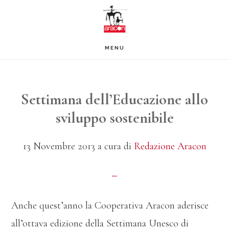
Passa
Passa
al
al
contenuto
piè
MENU
principale
di
pagina
Settimana dell’Educazione allo
sviluppo sostenibile
13 Novembre 2013
a cura di
Redazione Aracon
Anche quest’anno la Cooperativa Aracon aderisce
all’ottava edizione della Settimana Unesco di