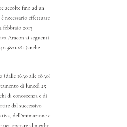
re accolte fino ad un
 è necessario effettuare
2 febbraio 2013
iva Aracon ai seguenti
 340.9821081 (anche
(dalle 16.30 alle 18.30)
untamento di lunedì 25
ochi di conoscenza e di
rtire dal successivo
ativa, dell’animazione e
e per operare al meglio,