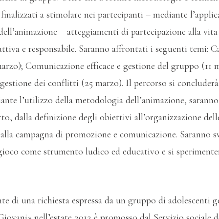
 finalizzati a stimolare nei partecipanti – mediante l’appl
ell’animazione – atteggiamenti di partecipazione alla vita
 attiva e responsabile. Saranno affrontati i seguenti temi: 
arzo); Comunicazione efficace e gestione del gruppo (11 m
gestione dei conflitti (25 marzo). Il percorso si concluderà
nte l’utilizzo della metodologia dell’animazione, saranno 
to, dalla definizione degli obiettivi all’organizzazione delle
 alla campagna di promozione e comunicazione. Saranno svo
l gioco come strumento ludico ed educativo e si sperimente
onte di una richiesta espressa da un gruppo di adolescenti 
iovani» nell’estate 2012,è promosso dal Servizio sociale