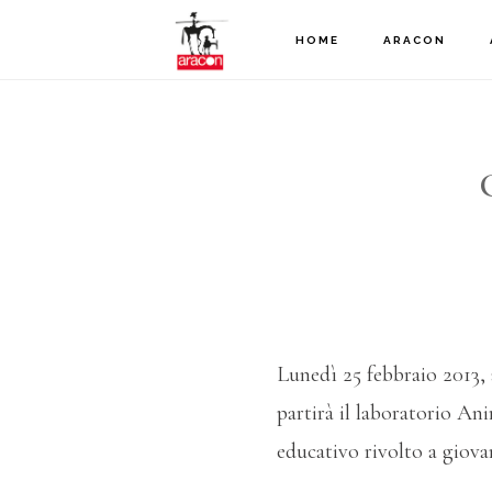
Passa
Passa
HOME
ARACON
al
al
contenuto
piè
principale
di
pagina
Lunedì 25 febbraio 2013, 
partirà il laboratorio An
educativo rivolto a giovan