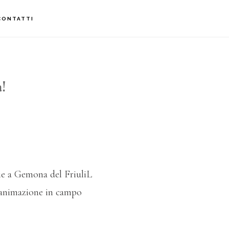
CONTATTI
!
vie a Gemona del FriuliL
l’animazione in campo