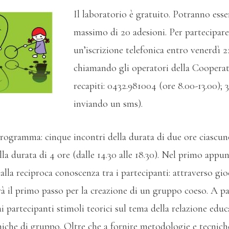
Il laboratorio è gratuito. Potranno esse
massimo di 20 adesioni. Per partecipare
un’iscrizione telefonica entro venerdì 2
chiamando gli operatori della Cooperat
recapiti: 0432.981004 (ore 8.00-13.00);
inviando un sms).
rogramma: cinque incontri della durata di due ore ciascuno 
la durata di 4 ore (dalle 14.30 alle 18.30). Nel primo app
alla reciproca conoscenza tra i partecipanti: attraverso gi
rà il primo passo per la creazione di un gruppo coeso. A pa
i partecipanti stimoli teorici sul tema della relazione educ
miche di gruppo. Oltre che a fornire metodologie e tecnich