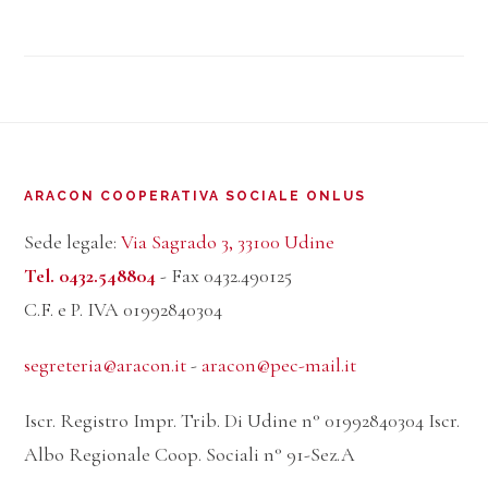
Footer
ARACON COOPERATIVA SOCIALE ONLUS
Sede legale:
Via Sagrado 3, 33100 Udine
Tel. 0432.548804
- Fax 0432.490125
C.F. e P. IVA 01992840304
segreteria@aracon.it
-
aracon@pec-mail.it
Iscr. Registro Impr. Trib. Di Udine n° 01992840304 Iscr.
Albo Regionale Coop. Sociali n° 91-Sez.A