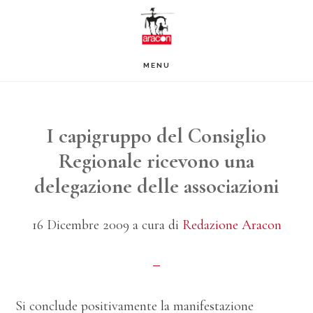
Passa
Passa
al
al
contenuto
piè
MENU
principale
di
pagina
I capigruppo del Consiglio
Regionale ricevono una
delegazione delle associazioni
16 Dicembre 2009
a cura di
Redazione Aracon
Si conclude positivamente la manifestazione