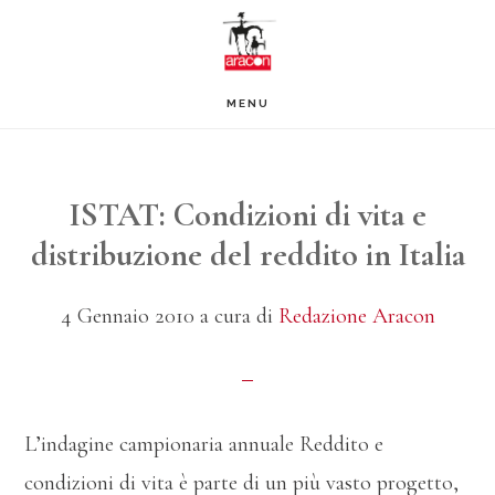
Passa
Passa
al
al
contenuto
piè
MENU
principale
di
pagina
ISTAT: Condizioni di vita e
distribuzione del reddito in Italia
4 Gennaio 2010
a cura di
Redazione Aracon
L’indagine campionaria annuale Reddito e
condizioni di vita è parte di un più vasto progetto,