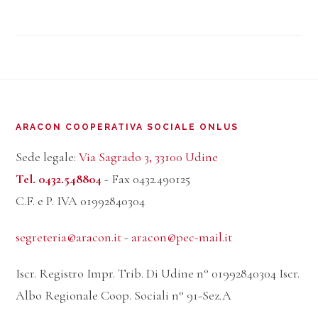
Footer
ARACON COOPERATIVA SOCIALE ONLUS
Sede legale:
Via Sagrado 3, 33100 Udine
Tel. 0432.548804
- Fax 0432.490125
C.F. e P. IVA 01992840304
segreteria@aracon.it
-
aracon@pec-mail.it
Iscr. Registro Impr. Trib. Di Udine n° 01992840304 Iscr.
Albo Regionale Coop. Sociali n° 91-Sez.A