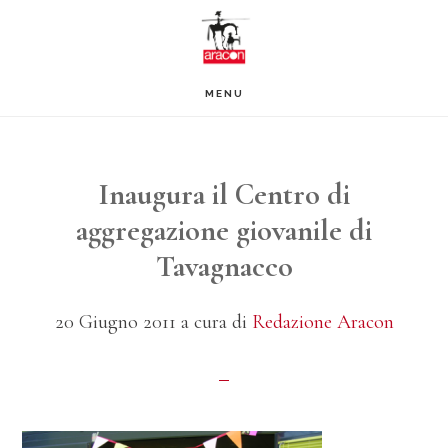
Passa
Passa
al
al
contenuto
piè
MENU
principale
di
pagina
Inaugura il Centro di
aggregazione giovanile di
Tavagnacco
20 Giugno 2011
a cura di
Redazione Aracon