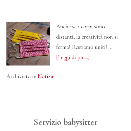
Giovanni
al
Natisone
Anche se i corpi sono
e
distanti, la creatività non si
Remanzacco
ferma! Restiamo uniti! …
infoHand
[Leggi di più...]
made
Archiviato in:
Notizie
by
Aracon
Servizio babysitter