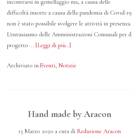
incontrarsi in gemellaggio ma, a causa delle
difficoltà insorte a causa della pandemia di Covid-19
non è stato possibile svolgere le attività in presenza.
L'entusiasmo delle Amministrazioni Comunali per il
infoProgetto
progetto …
[Leggi di più...]
gemellaggio
Archiviato in:
Eventi
,
Notizie
tra
i
CCRR
di
Pradamano,
Hand made by Aracon
Buttrio,
13 Marzo 2020
a cura di
Redazione Aracon
San