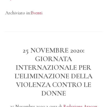
un
Archiviato in:
Eventi
libro
a
Natale!
25 NOVEMBRE 2020:
GIORNATA
INTERNAZIONALE PER
L’ELIMINAZIONE DELLA
VIOLENZA CONTRO LE
DONNE
25 Novembre 2020
a cura di
Redazione Aracon