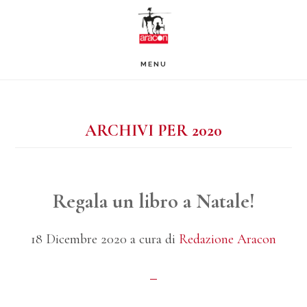
Passa
Passa
Passa
al
alla
al
contenuto
barra
piè
MENU
principale
laterale
di
primaria
pagina
ARCHIVI PER 2020
Regala un libro a Natale!
18 Dicembre 2020
a cura di
Redazione Aracon