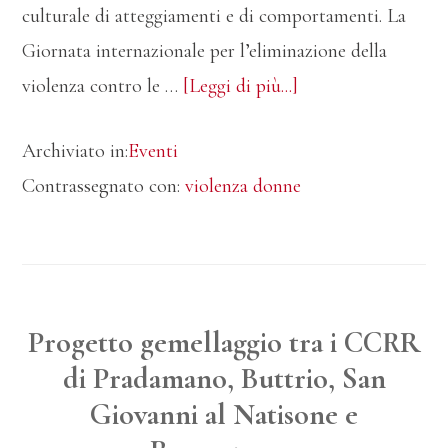
culturale di atteggiamenti e di comportamenti. La
Giornata internazionale per l’eliminazione della
info25
violenza contro le …
[Leggi di più...]
NOVEMBRE
Archiviato in:
Eventi
2020:
Contrassegnato con:
violenza donne
GIORNATA
INTERNAZIONA
PER
L’ELIMINAZION
DELLA
Progetto gemellaggio tra i CCRR
VIOLENZA
di Pradamano, Buttrio, San
CONTRO
Giovanni al Natisone e
LE